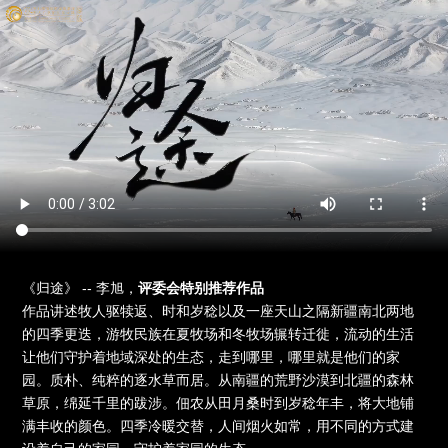
《归途》 -- 李旭，
评委会特别推荐作品
作品讲述牧人驱犊返、时和岁稔以及一座天山之隔新疆南北两地
的四季更迭，游牧民族在夏牧场和冬牧场辗转迁徙，流动的生活
让他们守护着地域深处的生态，走到哪里，哪里就是他们的家
园。质朴、纯粹的逐水草而居。从南疆的荒野沙漠到北疆的森林
草原，绵延千里的跋涉。佃农从田月桑时到岁稔年丰，将大地铺
满丰收的颜色。四季冷暖交替，人间烟火如常，用不同的方式建